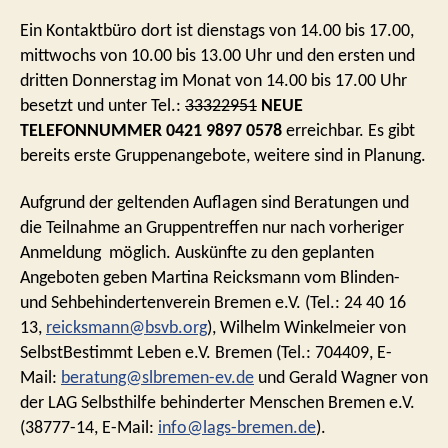
Ein Kontaktbüro dort ist dienstags von 14.00 bis 17.00,
mittwochs von 10.00 bis 13.00 Uhr und den ersten und
dritten Donnerstag im Monat von 14.00 bis 17.00 Uhr
besetzt und unter Tel.:
33322951
NEUE
TELEFONNUMMER 0421 9897 0578
erreichbar. Es gibt
bereits erste Gruppenangebote, weitere sind in Planung.
Aufgrund der geltenden Auflagen sind Beratungen und
die Teilnahme an Gruppentreffen nur nach vorheriger
Anmeldung möglich. Auskünfte zu den geplanten
Angeboten geben Martina Reicksmann vom Blinden-
und Sehbehindertenverein Bremen e.V. (Tel.: 24 40 16
13,
reicksmann@bsvb.org
), Wilhelm Winkelmeier von
SelbstBestimmt Leben e.V. Bremen (Tel.: 704409, E-
Mail:
beratung@slbremen-ev.de
und Gerald Wagner von
der LAG Selbsthilfe behinderter Menschen Bremen e.V.
(38777-14, E-Mail:
info@lags-bremen.de
).