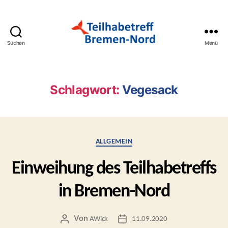
Suchen
Menü
Teilhabetreff
Bremen-
Nord
Schlagwort:
Vegesack
Kategorien
ALLGEMEIN
Einweihung des Teilhabetreffs
in Bremen-Nord
Von
Beitragsautor
Beitragsdatum
AWick
11.09.2020