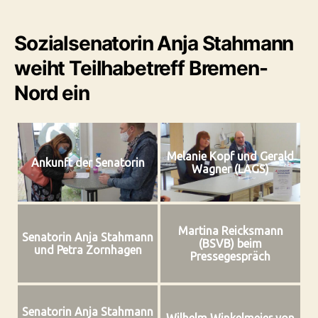
Sozialsenatorin Anja Stahmann
weiht Teilhabetreff Bremen-
Nord ein
Melanie Kopf und Gerald
Ankunft der Senatorin
Wagner (LAGS)
Martina Reicksmann
Senatorin Anja Stahmann
(BSVB) beim
und Petra Zornhagen
Pressegespräch
Senatorin Anja Stahmann