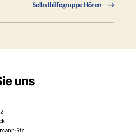
Selbsthilfegruppe Hören
→
Sie uns
 2
ck
mann-Str.