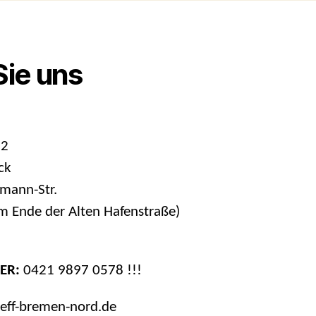
Sie uns
 2
ck
mann-Str.
 Ende der Alten Hafenstraße)
ER:
0421 9897 0578 !!!
reff-bremen-nord.de