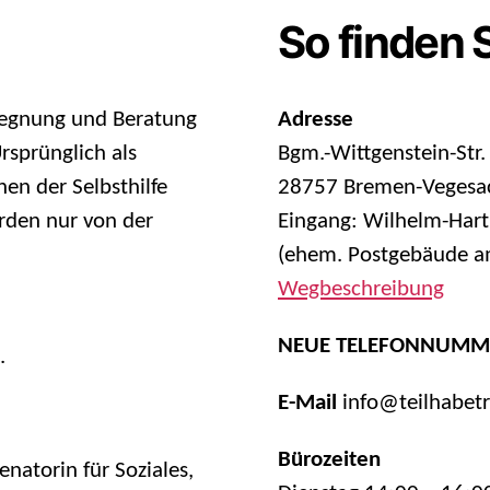
So finden 
egegnung und Beratung
Adresse
sprünglich als
Bgm.-Wittgenstein-Str.
en der Selbsthilfe
28757 Bremen-Vegesa
rden nur von der
Eingang: Wilhelm-Hart
(ehem. Postgebäude am
Wegbeschreibung
NEUE TELEFONNUMM
.
E-Mail
info@teilhabet
Bürozeiten
natorin für Soziales,