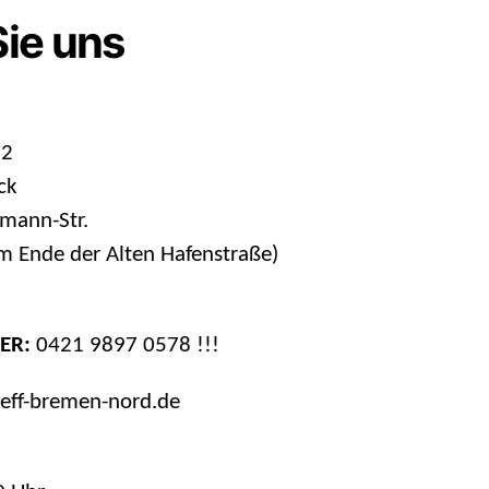
Sie uns
 2
ck
mann-Str.
 Ende der Alten Hafenstraße)
ER:
0421 9897 0578 !!!
reff-bremen-nord.de